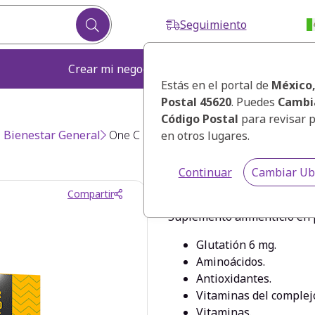
Seguimiento
Crear mi negocio
Fortalecer mi ne
Estás en el portal de
México
Postal 45620
. Puedes
Cambi
Código Postal
para revisar 
Bienestar General
One C Mix
en otros lugares.
Continuar
Cambiar Ub
One C Mix
Compartir
Suplemento alimenticio en 
Glutatión 6 mg.
Aminoácidos.
Antioxidantes.
Vitaminas del complej
Vitaminas.