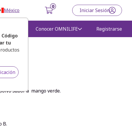
México
Iniciar Sesión
gocio
Conocer OMNILIFE
Registrarse
, Código
ar tu
productos
icación
polvo sabor a mango verde.
o B.